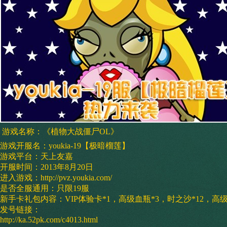
游戏名称：《植物大战僵尸OL》
游戏开服名：youkia-19【极暗榴莲】
游戏平台：天上友嘉
开服时间：2013年8月20日
进入游戏：http://pvz.youkia.com/
是否全服通用：只限19服
新手卡礼包内容：VIP体验卡*1，高级血瓶*3，时之沙*12，高级
发号链接：
http://ka.52pk.com/c4013.html